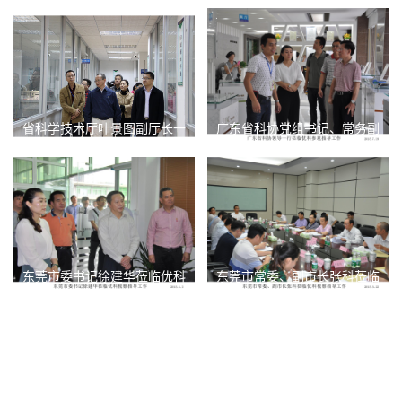
成、副市长贺宇等领导参观优
厉海帆等一行领导莅临优科参
科
观指导工作
省科学技术厅叶景图副厅长一
广东省科协党组书记、常务副
行莅临广东优科参观指导
主席何真一行莅临优科参观指
导工作
东莞市委书记徐建华莅临优科
东莞市常委、副市长张科莅临
视察指导工作
优科视察指导工作