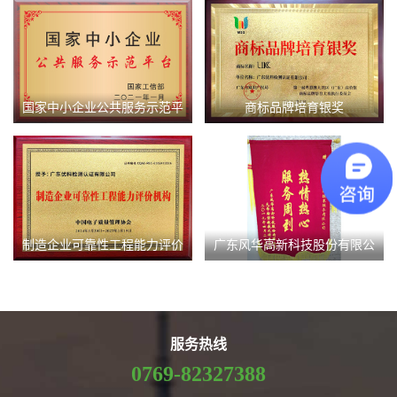
国家中小企业公共服务示范平
商标品牌培育银奖
台
制造企业可靠性工程能力评价
广东风华高新科技股份有限公
机构
司赠予锦旗
服务热线
0769-82327388