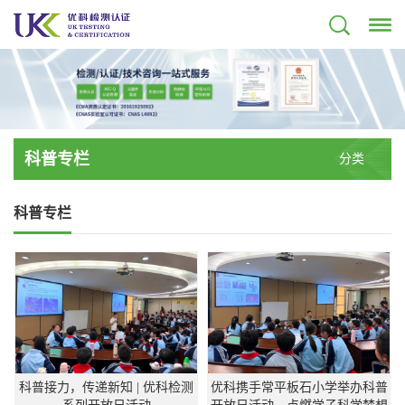
科普专栏
分类
科普专栏
科普接力，传递新知 | 优科检测
优科携手常平板石小学举办科普