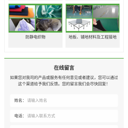
防静电织物
地板、铺地材料及工程接地
在线留言
如果您对我司的产品或服务有任何意见或者建议，您可以通过
这个渠道给予我们反馈。您的留言我们会尽快回复！
姓名：
电话：