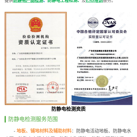
提供
防静电产品检测
、
防静电工程检测、
及
ESD培训
服务。
防静电检测资质
防静电检测服务范围
-
地板、铺地材料及辅助材料
：防静电活动地板、防静电水