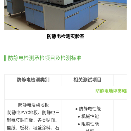
防静电检测实验室
防静电检测承检项目及检测标准
防静电检测类别
相关测试项目
防静电地坪类和建
防静电活动地板
● 防静电性能
防静电PVC地板、防静电三
● 机械性能
聚氰胺贴面板、各类贴面、
● 阻燃性能
壁纸、板材、墙壁涂料、石