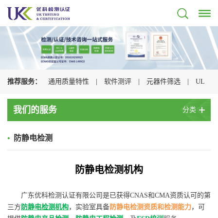
推荐服务：
通用质量特性
|
软件测评
|
元器件筛选
|
UL
认证
|
CSA认证
|
TUV认证
|
CQC认证
|
我们的服务
分类
•
防静电检测
防静电检测机构
广东优科检测认证有限公司是已获得CNAS和CMA资质认可的
第
三方
防静电检测机构
，实验室具备
防静电检测资质和检测能力
，可