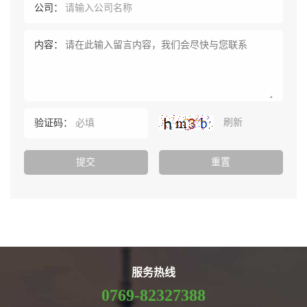
公司：
内容：
刷新
验证码：
服务热线
0769-82327388