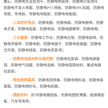
磨石、防静电水泥自流平、防静电陶瓷砖、防静电环氧地坪、
防静电不发火地面、防静电PVC地板、防静电HPL贴面、防静电
地垫、导电粉、导静电地板胶、防静电地板蜡；
-
人体防护用品
：防静电服、防静电鞋、防静电腕带、防静
电手套、防静电指套、防静电袜、防静电脚跟带、防静电帽；
-
工位器具
：防静电工作台、防静电台垫、防静电座椅、防
静电传输带、防静电刷、防静电镊子、防静电吸锡器、防静电
文件袋、防静电栈板、防静电货架/柜；
-
防静电包装材料及填充物
：防静电包装袋、防静电屏蔽
袋、防静电气泡膜、防静电泡棉、防静电阻隔材料、集成电路
包装管；
-
物流周转器具
：防静电周转箱、防静电物料盒、防静电吸
塑盘、防静电物料车、防静电纸箱；
-
塑胶材料
：防/导静电橡胶板、防静电塑胶薄膜、绝缘橡胶
板、汽车导电带；