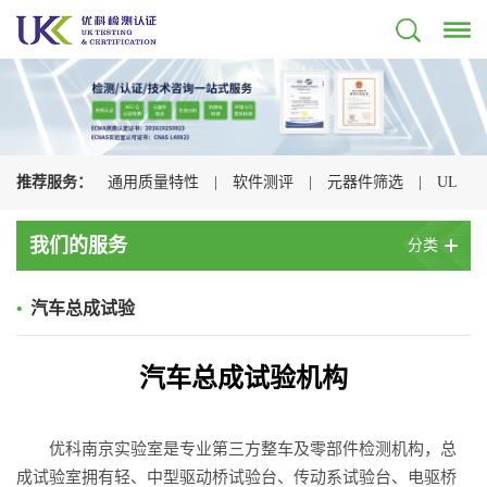
推荐服务：
通用质量特性
|
软件测评
|
元器件筛选
|
UL
认证
|
CSA认证
|
TUV认证
|
CQC认证
|
我们的服务
分类
•
汽车总成试验
汽车总成试验机构
优科南京实验室是专业第三方整车及零部件检测机构，总
成试验室拥有轻、中型驱动桥试验台、传动系试验台、电驱桥