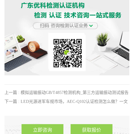
上一篇 : 模拟运输振动GB/T4857检测机构_第三方运输振动测试报告
办理
下一篇 : LED光源进军车规市场，AEC-Q102认证检测怎么做？一文
读懂
立即咨询
获取报价