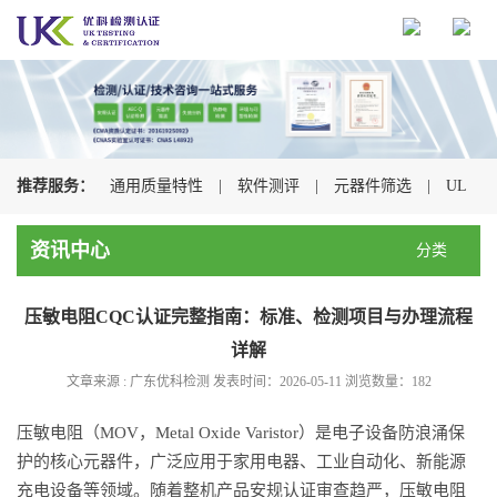
推荐服务：
通用质量特性
|
软件测评
|
元器件筛选
|
UL
认证
|
CSA认证
|
TUV认证
|
CQC认证
|
资讯中心
分类
压敏电阻CQC认证完整指南：标准、检测项目与办理流程
详解
文章来源 : 广东优科检测 发表时间：2026-05-11 浏览数量：
182
压敏电阻（MOV，Metal Oxide Varistor）是电子设备防浪涌保
护的核心元器件，广泛应用于家用电器、工业自动化、新能源
充电设备等领域。随着整机产品安规认证审查趋严，压敏电阻