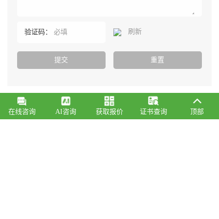
刷新
验证码：
在线咨询
AI咨询
获取报价
证书查询
顶部
服务热线
0769-82327388
总部：广东省东莞市常平镇新南路科技园E座(优科大厦）
总机：150 1267 9411
邮箱：fde@uk-st.com