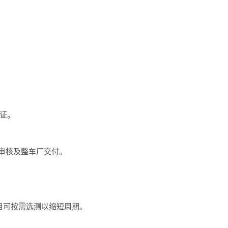
。
见证。
审核及整车厂交付。
目可按需选测以缩短周期。