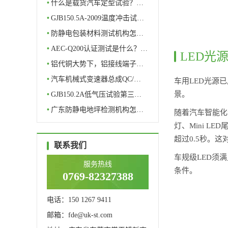
理…
•
什么是载货汽车定型试验？…
•
GJB150.5A-2009温度冲击试…
•
防静电包装材料测试机构怎…
•
AEC-Q200认证测试是什么？…
LED光
•
铝代铜大势下，铝接线端子…
•
汽车机械式变速器总成QC/…
车用LED光源
景。
•
GJB150.2A低气压试验第三…
•
广东防静电地坪检测机构怎…
随着汽车智能化
灯、Mini L
超过0.5秒。
联系我们
车规级LED须
服务热线
条件。
0769-82327388
电话：150 1267 9411
邮箱：fde@uk-st.com