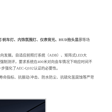
灯/刹车灯、内饰氛围灯、仪表背光、HUD抬头显示
等场
发展。自适应前照灯系统（ADB）、矩阵式LED大
纳入强制测评，要求系统在400米对向会车情况下响应时间不
强化了AEC-Q102认证的必要性。
时级寿命指标、抗振动/冲击、防水防尘、抗硫化氢腐蚀等严苛