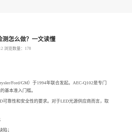
证检测怎么做？一文读懂
12 浏览数量：
178
r/Ford/GM）于1994年联合发起。AEC-Q102是专门
链的基本准入门槛。
了对LED可靠性和安全性的要求。对于LED光源供应商而言，取
；
缺陷；