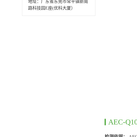
地址：广东省东莞市常平镇新南
路科技园E座(优科大厦）
AEC-
检测依据：
AE