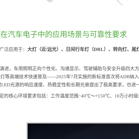
源在汽车电子中的应用场景与可靠性要求
已广泛应用于：
大灯（近/远光）、日间行车灯（DRL）、转向灯、尾
演进，车用照明正向个性化、沟通显示、驾驶辅助与安全升级四大方向
ED尾灯等高端技术快速普及——2025年7月实施的新标准首次将ADB
这对LED光源的响应速度、热稳定性和长期光衰提出了极高要求，也进一步
满足的核心环境要求包括：工作温度范围−40℃～+150℃、10万小